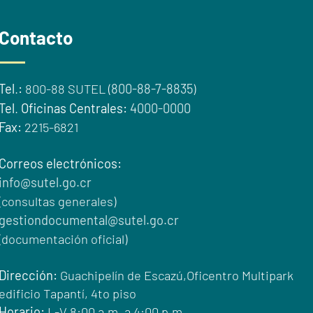
Contacto
Tel
.
:
800-88 SUTEL (
800-88-7-8835
)
Tel
.
Oficinas Centrales:
4000-0000
Fax:
2215-6821
Correos electrónicos:
info@sutel.go.cr
(consultas generales)
gestiondocumental@sutel.go.cr
(documentación oficial)
Dirección:
Guachipelín de Escazú,Oficentro Multipark
edificio Tapantí, 4to piso
Horario:
L-V 8:00 a.m. a 4:00 p.m.