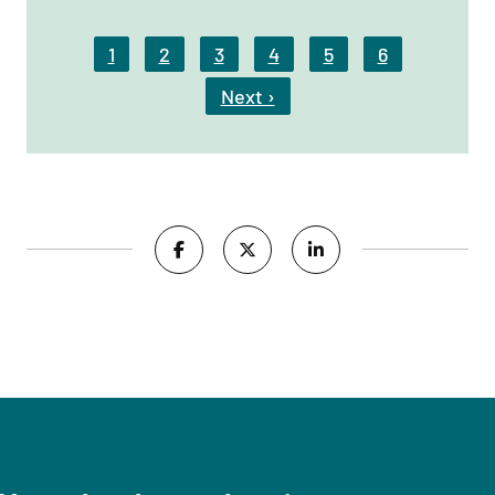
Pagination
1
2
3
4
5
6
Next ›
Next Page