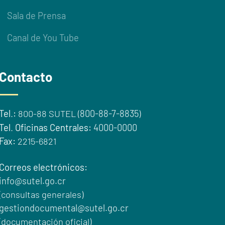
Sala de Prensa
Canal de You Tube
Contacto
Tel
.
:
800-88 SUTEL (
800-88-7-8835
)
Tel
.
Oficinas Centrales:
4000-0000
Fax:
2215-6821
Correos electrónicos:
info@sutel.go.cr
(consultas generales)
gestiondocumental@sutel.go.cr
(documentación oficial)