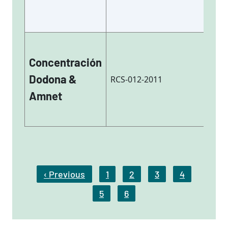
Concentración
Co
Dodona &
RCS-012-2011
ac
Amnet
Pagination
‹ Previous
1
2
3
4
Previous Page
5
6