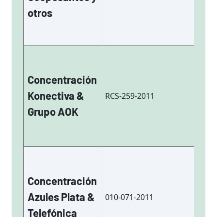
otros
Concentración
Co
Konectiva &
RCS-259-2011
ac
Grupo AOK
Concentración
Co
Azules Plata &
010-071-2011
ac
Telefónica