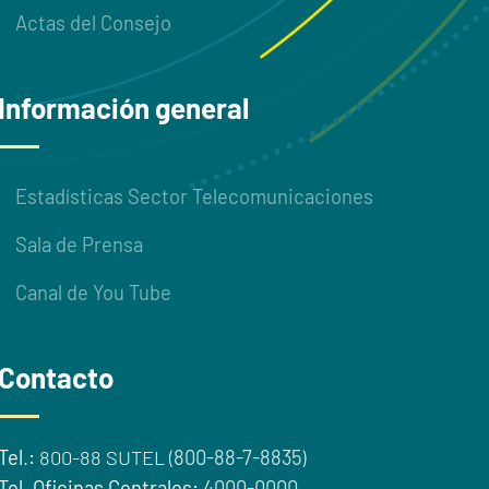
Actas del Consejo
Información general
Estadísticas Sector Telecomunicaciones
Sala de Prensa
Canal de You Tube
Contacto
Tel
.
:
800-88 SUTEL (
800-88-7-8835
)
Tel
.
Oficinas Centrales:
4000-0000