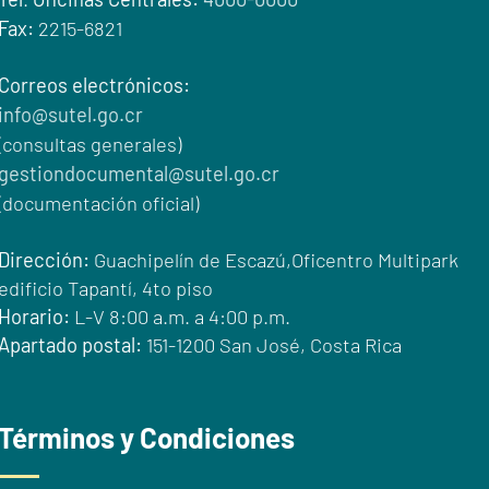
Fax:
2215-6821
Correos electrónicos:
info@sutel.go.cr
(consultas generales)
gestiondocumental@sutel.go.cr
(documentación oficial)
Dirección:
Guachipelín de Escazú,Oficentro Multipark
edificio Tapantí, 4to piso
Horario:
L-V 8:00 a.m. a 4:00 p.m.
Apartado postal:
151-1200 San José, Costa Rica
Términos y Condiciones