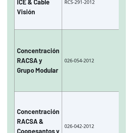
ICE & Cable
RCS-291-2012
co
Visión
Concentración
Co
RACSA y
026-054-2012
/ 
Grupo Modular
Concentración
RACSA &
Co
026-042-2012
ac
Coopesantos y