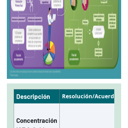
Resolución/Acuerdo
F
Descripción
Concentración
Co