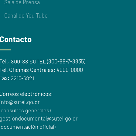
Sala de Prensa
Canal de You Tube
Contacto
Tel
.
:
800-88 SUTEL (
800-88-7-8835
)
Tel
.
Oficinas Centrales:
4000-0000
Fax:
2215-6821
Correos electrónicos:
info@sutel.go.cr
(consultas generales)
gestiondocumental@sutel.go.cr
(documentación oficial)