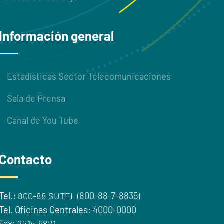
Información general
Estadísticas Sector Telecomunicaciones
Sala de Prensa
Canal de You Tube
Contacto
Tel
.
:
800-88 SUTEL (
800-88-7-8835
)
Tel
.
Oficinas Centrales:
4000-0000
Fax:
2215-6821