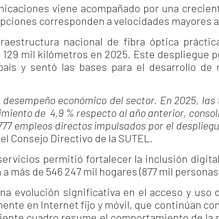
nicaciones viene acompañado por una crecien
ripciones corresponden a velocidades mayores 
fraestructura nacional de fibra óptica práct
129 mil kilómetros en 2025. Este despliegue pe
 país y sentó las bases para el desarrollo de 
el desempeño económico del sector. En 2025, la
cimiento de 4,9 % respecto al año anterior, cons
77 empleos directos impulsados por el despliegue
del Consejo Directivo de la SUTEL.
ervicios permitió fortalecer la inclusión digi
a más de 546 247 mil hogares (877 mil personas
na evolución significativa en el acceso y uso 
mente en Internet fijo y móvil, que continúan c
guiente cuadro resume el comportamiento de la p