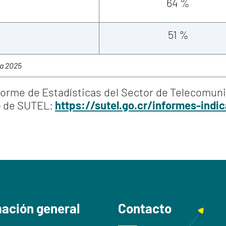
64 %
51 %
ca 2025
forme de Estadísticas del Sector de Telecomun
eb de SUTEL:
https://sutel.go.cr/informes-indi
mación general
Contacto