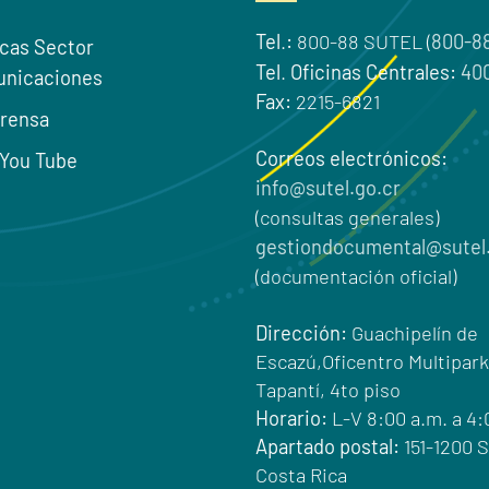
Tel
.
:
800-88 SUTEL (
800-8
icas Sector
Tel
.
Oficinas Centrales:
40
unicaciones
Fax:
2215-6821
Prensa
Correos electrónicos:
 You Tube
info@sutel.go.cr
(consultas generales)
gestiondocumental@sutel.
(documentación oficial)
Dirección:
Guachipelín de
Escazú,Oficentro Multipark
Tapantí, 4to piso
Horario:
L-V 8:00 a.m. a 4
Apartado postal:
151-1200 
Costa Rica